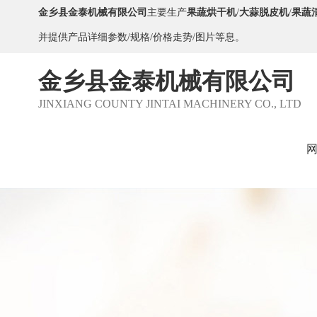
金乡县金泰机械有限公司
主要生产
果蔬烘干机
/
大蒜脱皮机
/
果蔬
并提供产品详细参数/规格/价格走势/图片等息。
金乡县金泰机械有限公司
JINXIANG COUNTY JINTAI MACHINERY CO., LTD